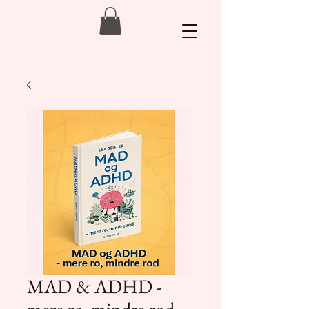
MAD & ADHD -
mere ro, mindre rod